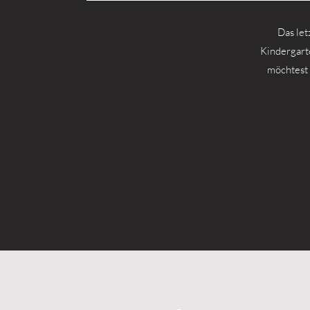
Das let
Kindergart
möchtest d